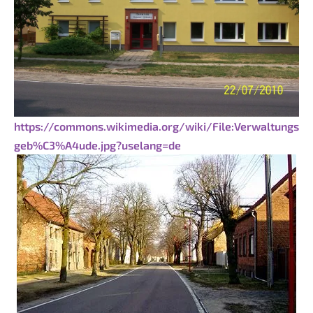
https://commons.wikimedia.org/wiki/File:Verwaltungs
geb%C3%A4ude.jpg?uselang=de