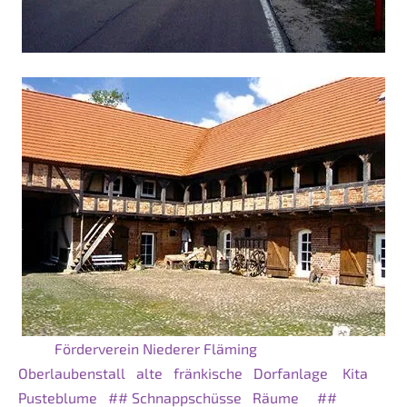
Förderverein
Niederer Fläming
Oberlaubenstall
alte
fränkische
Dorfanlage
Kita
Pusteblume
##
Schnappschüsse
Räume
##