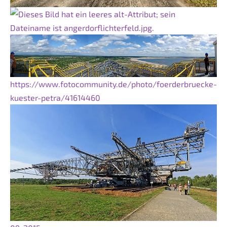
https://www.fotocommunity.de/photo/foerderbruecke-
kuester-petra/41614460