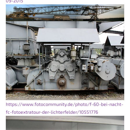
09-2015
https://www.fotocommunity.de/photo/f-60-bei-nacht-
fc-fotoextratour-der-lichterfelder/10551776