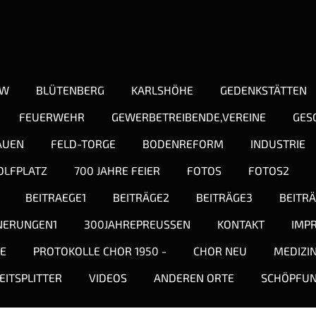
OW
BLÜTENBERG
KARLSHÖHE
GEDENKSTÄTTEN
FEUERWEHR
GEWERBETREIBENDE,VEREINE
GES
AUEN
FELD-TORGE
BODENREFORM
INDUSTRIE
OLFPLATZ
700 JAHRE FEIER
FOTOS
FOTOS2
BEITRAEGE1
BEITRÄGE2
BEITRÄGE3
BEITR
NERUNGEN1
300JAHREPREUSSEN
KONTAKT
IMP
TE
PROTOKOLLE CHOR 1950 -
CHOR NEU
MEDIZI
EITSPLITTER
VIDEOS
ANDEREN ORTE
SCHÖPFU