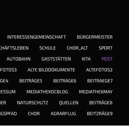
INTERESSENGEMEINSCHAFT
BÜRGERMEISTER
CHÄFTSLEBEN
SCHULE
CHOR_ALT
SPORT
AUTOBAHN
GASTSTÄTTEN
KITA
POST
FOTOS3
ALTE BILDDOKUMENTE
ALTEFOTOS2
ÄGE4
BEITRÄGE5
BEITRÄGE6
BEITRAEGE7
RESSUM
MEDIATHEKOCBLOG
MEDIATHEKMAY
NER
NATURSCHUTZ
QUELLEN
BEITRÄGE8
NGSPFAD
CHOR
AGRARFLUG
BEITZRÄGE9