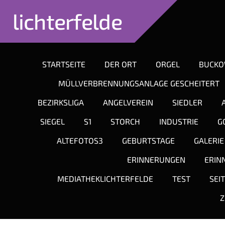
lichterfelde
STARTSEITE
DER ORT
ORGEL
BUCK
MÜLLVERBRENNUNGSANLAGE GESCHEITERT
BEZIRKSLIGA
ANGELVEREIN
SIEDLER
SIEGEL
S1
STORCH
INDUSTRIE
G
ALTEFOTOS3
GEBURTSTAGE
GALERIE
ERINNERUNGEN
ERIN
MEDIATHEKLICHTERFELDE
TEST
SEI
Z