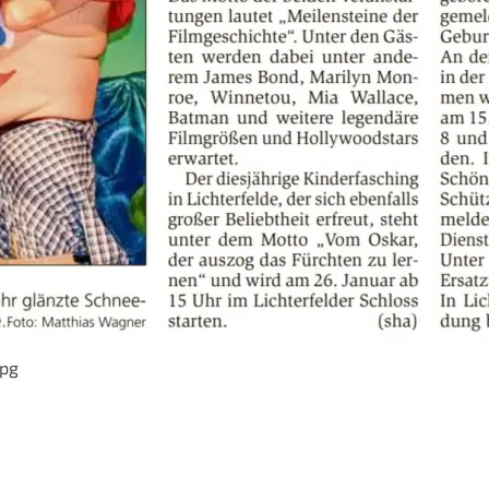
jpg
_