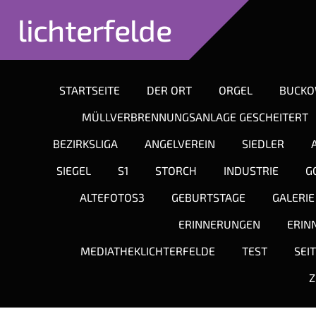
lichterfelde
STARTSEITE
DER ORT
ORGEL
BUCK
MÜLLVERBRENNUNGSANLAGE GESCHEITERT
BEZIRKSLIGA
ANGELVEREIN
SIEDLER
SIEGEL
S1
STORCH
INDUSTRIE
G
ALTEFOTOS3
GEBURTSTAGE
GALERIE
ERINNERUNGEN
ERIN
MEDIATHEKLICHTERFELDE
TEST
SEI
Z