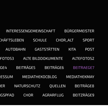
INTERESSENGEMEINSCHAFT
BÜRGERMEISTER
CHÄFTSLEBEN
SCHULE
CHOR_ALT
SPORT
AUTOBAHN
GASTSTÄTTEN
KITA
POST
FOTOS3
ALTE BILDDOKUMENTE
ALTEFOTOS2
ÄGE4
BEITRÄGE5
BEITRÄGE6
BEITRAEGE7
RESSUM
MEDIATHEKOCBLOG
MEDIATHEKMAY
NER
NATURSCHUTZ
QUELLEN
BEITRÄGE8
NGSPFAD
CHOR
AGRARFLUG
BEITZRÄGE9