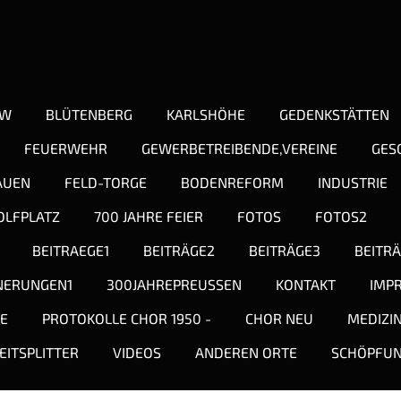
OW
BLÜTENBERG
KARLSHÖHE
GEDENKSTÄTTEN
FEUERWEHR
GEWERBETREIBENDE,VEREINE
GES
AUEN
FELD-TORGE
BODENREFORM
INDUSTRIE
OLFPLATZ
700 JAHRE FEIER
FOTOS
FOTOS2
BEITRAEGE1
BEITRÄGE2
BEITRÄGE3
BEITR
NERUNGEN1
300JAHREPREUSSEN
KONTAKT
IMP
TE
PROTOKOLLE CHOR 1950 -
CHOR NEU
MEDIZI
EITSPLITTER
VIDEOS
ANDEREN ORTE
SCHÖPFU