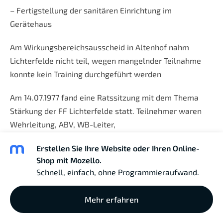
– Fertigstellung der sanitären Einrichtung im
Gerätehaus
Am Wirkungsbereichsausscheid in Altenhof nahm
Lichterfelde nicht teil, wegen mangelnder Teilnahme
konnte kein Training durchgeführt werden
Am 14.07.1977 fand eine Ratssitzung mit dem Thema
Stärkung der FF Lichterfelde statt. Teilnehmer waren
Wehrleitung, ABV, WB-Leiter,
Abt. Ltr. Feuerwehr Hptm. Tluck
Erstellen Sie Ihre Website oder Ihren Online-
Shop mit Mozello.
Kreisbrandschutzbeauftragter.
Schnell, einfach, ohne Programmieraufwand.
Es wurde festgestellt, daß die Betriebe die
Unterstützung nicht gewähren und die Arbeit in der FF
Mehr erfahren
unterschätzen. Der Rat will mit Hilfe der ansässigen