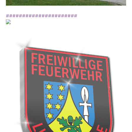
######################