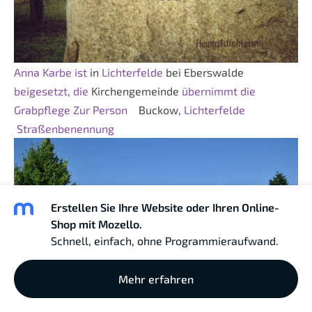
Anna
Karbe
ist
in
Lichterfelde
bei Eberswalde
beigesetzt
,
die
Kirchengemeinde
übernimmt
die
Grabpflege
Zur Person
Buckow,
Lichterfelde
Straßenbenennung
Erstellen Sie Ihre Website oder Ihren Online-
Shop mit Mozello.
Schnell, einfach, ohne Programmieraufwand.
Mehr erfahren