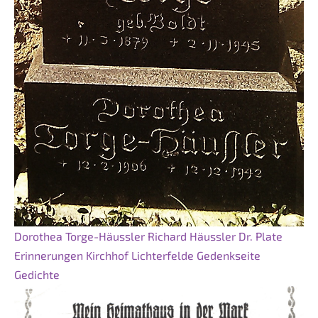
Dorothea Torge-Häussler
Richard Häussler
Dr. Plate
Erinnerungen
Kirchhof Lichterfelde Gedenkseite
Gedichte