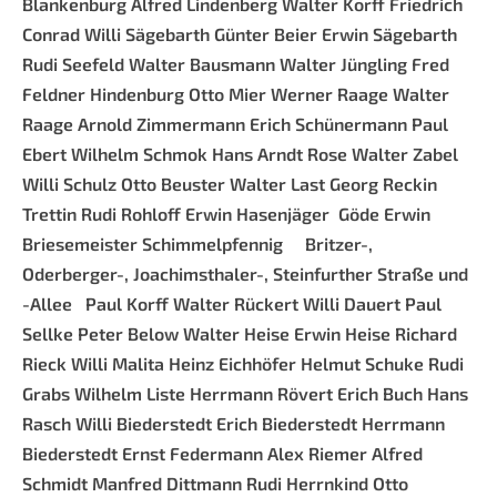
Blankenburg
Alfred Lindenberg
Walter Korff
Friedrich
Conrad
Willi Sägebarth
Günter Beier
Erwin Sägebarth
Rudi Seefeld
Walter Bausmann
Walter Jüngling
Fred
Feldner
Hindenburg
Otto Mier
Werner Raage
Walter
Raage
Arnold Zimmermann
Erich Schünermann
Paul
Ebert
Wilhelm Schmok
Hans Arndt
Rose
Walter Zabel
Willi Schulz
Otto Beuster
Walter Last
Georg Reckin
Trettin
Rudi Rohloff
Erwin Hasenjäger
Göde
Erwin
Briesemeister
Schimmelpfennig
Britzer-,
Oderberger-, Joachimsthaler-, Steinfurther Straße und
-Allee
Paul Korff
Walter Rückert
Willi Dauert
Paul
Sellke
Peter Below
Walter Heise
Erwin Heise
Richard
Rieck
Willi Malita
Heinz Eichhöfer
Helmut Schuke
Rudi
Grabs
Wilhelm Liste
Herrmann Rövert
Erich Buch
Hans
Rasch
Willi Biederstedt
Erich Biederstedt
Herrmann
Biederstedt
Ernst Federmann
Alex Riemer
Alfred
Schmidt
Manfred Dittmann
Rudi Herrnkind
Otto