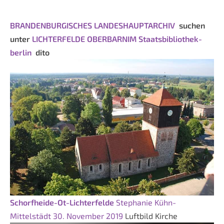
BRANDENBURGISCHES LANDESHAUPTARCHIV
suchen
unter
LICHTERFELDE OBERBARNIM
Staatsbibliothek-
berlin
dito
Schorfheide-Ot-Lichterfelde
Stephanie Kühn-
Mittelstädt
30. November 2019
Luftbild Kirche